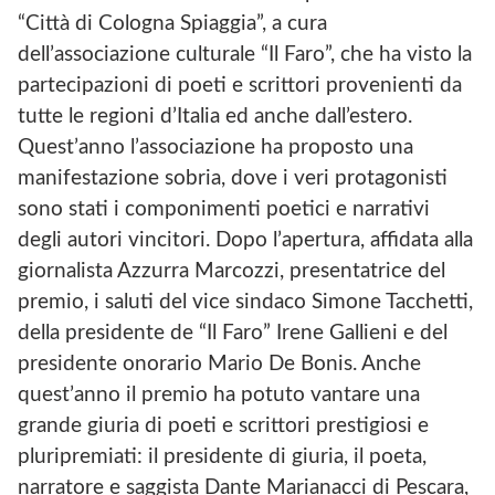
O
O
“Città di Cologna Spiaggia”, a cura
K
C
dell’associazione culturale “Il Faro”, che ha visto la
D
I
I
A
partecipazioni di poeti e scrittori provenienti da
A
Z
tutte le regioni d’Italia ed anche dall’estero.
S
I
S
O
Quest’anno l’associazione ha proposto una
O
N
manifestazione sobria, dove i veri protagonisti
C
E
I
I
sono stati i componimenti poetici e narrativi
A
L
degli autori vincitori. Dopo l’apertura, affidata alla
Z
F
I
A
giornalista Azzurra Marcozzi, presentatrice del
O
R
premio, i saluti del vice sindaco Simone Tacchetti,
N
O
della presidente de “Il Faro” Irene Gallieni e del
E
A
I
P
presidente onorario Mario De Bonis. Anche
L
S
quest’anno il premio ha potuto vantare una
F
A
grande giuria di poeti e scrittori prestigiosi e
R
pluripremiati: il presidente di giuria, il poeta,
O
A
narratore e saggista Dante Marianacci di Pescara,