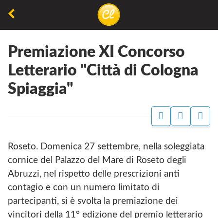
Torna
alla
La
Concorsiletterari.net
pagina
lettura
precedente
Premiazione XI Concorso
non
Letterario "Città di Cologna
permette
Spiaggia"
di
camminare,
ma
P
S
C
A
I
O
permette
G
T
N
di
I
O
D
Roseto. Domenica 27 settembre, nella soleggiata
N
W
I
respirare
cornice del Palazzo del Mare di Roseto degli
A
E
V
F
B
I
Abruzzi, nel rispetto delle prescrizioni anti
A
D
D
contagio e con un numero limitato di
C
I
I
E
A
partecipanti, si è svolta la premiazione dei
B
S
vincitori della 11° edizione del premio letterario
O
S