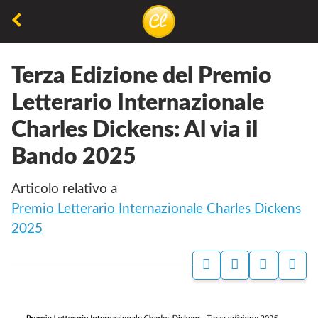
Torna
alla
La
Concorsiletterari.net
pagina
lettura
precedente
Terza Edizione del Premio
non
Letterario Internazionale
permette
Charles Dickens: Al via il
di
camminare,
Bando 2025
ma
permette
Articolo relativo a
di
Premio Letterario Internazionale Charles Dickens
respirare
2025
P
I
S
C
A
N
I
O
G
S
T
N
I
T
O
D
N
A
W
I