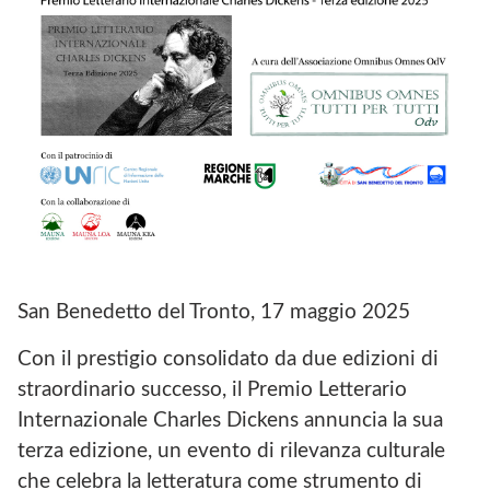
A
G
E
V
F
R
B
I
A
A
D
D
C
M
I
I
E
D
O
B
I
M
O
O
N
O
M
I
K
N
B
D
I
U
I
B
S
O
U
O
M
S
M
N
O
N
I
M
E
San Benedetto del Tronto, 17 maggio 2025
B
N
S
U
E
O
Con il prestigio consolidato da due edizioni di
S
S
D
straordinario successo, il Premio Letterario
O
O
V
M
D
Internazionale Charles Dickens annuncia la sua
N
V
terza edizione, un evento di rilevanza culturale
E
S
che celebra la letteratura come strumento di