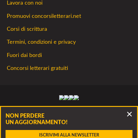
Lavora con noi
Promuovi concorsiletterari.net
Corsi di scrittura
Termini, condizioni e privacy
Fuori dai bordi
Concorsi letterari gratuiti
Facebook
Twitter
Instagram
Youtube
La lettura non permette di camminare, ma
NON PERDERE
permette di respirare
UN AGGIORNAMENTO!
CONTATTA
Concorsiletterari.net - Tutti i concorsi letterari 2026- © Luca
ISCRIVIMI ALLA NEWSLETTER
Panzarella, via Francesco Guerrazzi 10, 20900 Monza P.IVA