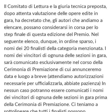
I
D
Il Comitato di Lettura e la giuria tecnica preposta,
N
I
dopo attenta valutazione delle opere edite in
A
V
F
I
gara, ha decretato che, gli autori che andiamo a
A
D
elencare, possano considerarsi in corsa per lo
C
I
E
step finale di questa edizione del Premio. Nel
B
seguente elenco, dunque, in ordine sparso, i
O
O
nomi dei 20 finalisti della categoria menzionata. I
K
nomi dei vincitori di ognuna delle sezioni in gara,
D
I
sarà comunicato esclusivamente nel corso della
A
Cerimonia di Premiazione di cui annunceremo
S
S
data e luogo a breve (attendiamo autorizzazioni
O
necessarie per ufficializzarla, abbiate pazienza) In
C
I
nessun caso potranno essere comunicati i nomi
A
dei vincitori di ognuna delle sezioni in gara prima
Z
I
della Cerimonia di Premiazione. Ci teniamo a
O
sottolineare che tutti i finalisti possono