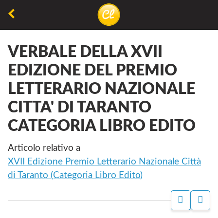
Torna
alla
La
Concorsiletterari.net
pagina
lettura
precedente
VERBALE DELLA XVII
non
EDIZIONE DEL PREMIO
permette
LETTERARIO NAZIONALE
di
camminare,
CITTA' DI TARANTO
ma
CATEGORIA LIBRO EDITO
permette
di
Articolo relativo a
respirare
XVII Edizione Premio Letterario Nazionale Città
di Taranto (Categoria Libro Edito)
P
C
A
O
G
N