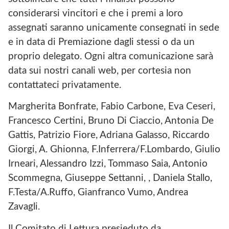
N
considerarsi vincitori e che i premi a loro
E
C
assegnati saranno unicamente consegnati in sede
U
e in data di Premiazione dagli stessi o da un
L
T
proprio delegato. Ogni altra comunicazione sarà
U
data sui nostri canali web, per cortesia non
R
A
contattateci privatamente.
L
E
Margherita Bonfrate, Fabio Carbone, Eva Ceseri,
L
E
Francesco Certini, Bruno Di Ciaccio, Antonia De
M
Gattis, Patrizio Fiore, Adriana Galasso, Riccardo
U
Giorgi, A. Ghionna, F.Inferrera/F.Lombardo, Giulio
S
E
Irneari, Alessandro Izzi, Tommaso Saia, Antonio
P
Scommegna, Giuseppe Settanni, , Daniela Stallo,
R
O
F.Testa/A.Ruffo, Gianfranco Vumo, Andrea
J
Zavagli.
E
C
T
Il Comitato di Lettura presieduto da