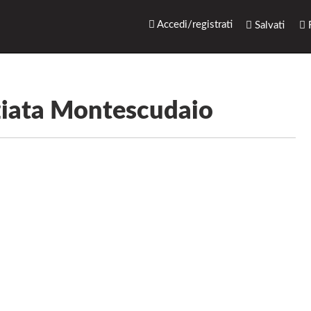
rari.net
Accedi/registrati
Salvati
R
ziata Montescudaio