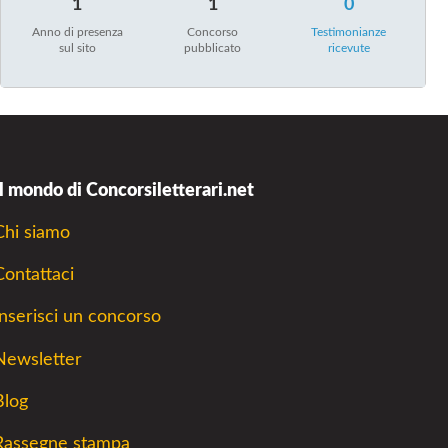
1
1
0
Anno di presenza
Concorso
Testimonianze
sul sito
pubblicato
ricevute
Il mondo di Concorsiletterari.net
Chi siamo
Contattaci
Inserisci un concorso
Newsletter
Blog
Rassegne stampa