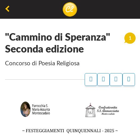
La
lettura
"Cammino di Speranza"
non
1
permette
Seconda edizione
di
Concorso di Poesia Religiosa
camminare,
ma
permette
di
respirare