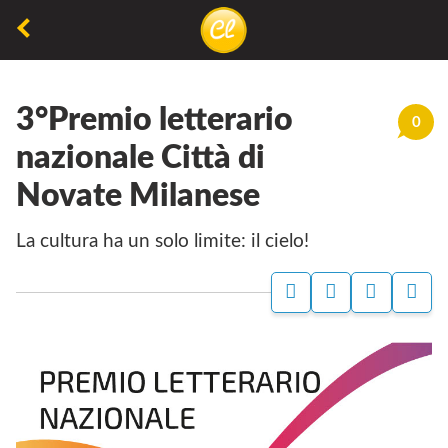
La
lettura
3°Premio letterario
non
0
permette
nazionale Città di
di
Novate Milanese
camminare,
ma
La cultura ha un solo limite: il cielo!
permette
di
respirare