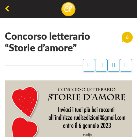
La
lettura
Concorso letterario
non
6
permette
“Storie d’amore”
di
camminare,
ma
permette
di
respirare