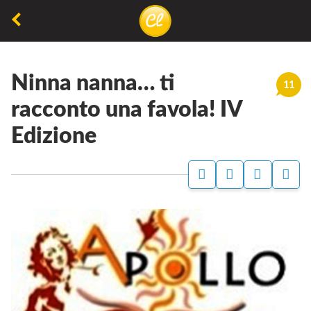
La
lettura
Ninna nanna… ti
non
11
permette
racconto una favola! IV
di
Edizione
camminare,
ma
permette
di
respirare