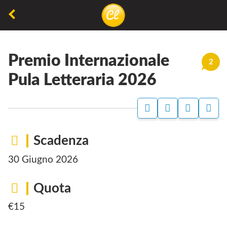
La
lettura
Premio Internazionale
non
2
permette
Pula Letteraria 2026
di
camminare,
ma
permette
Scadenza
di
30 Giugno 2026
respirare
Quota
€15