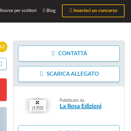
Inserisci un concorso
isorse per scrittori
Blog
12
CONTATTA
C
O
SCARICA
ALLEGATO
N
D
I
V
I
Pubblicato da
D
La Rosa Edizioni
I