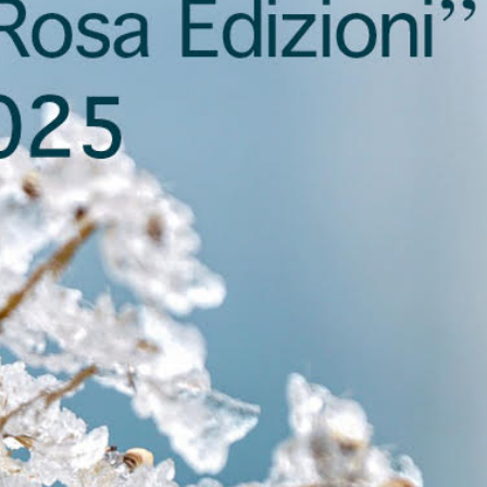
U
O
N
N
G
D
E
E
R
R
E
E
A
I
I
L
P
B
R
A
E
N
F
D
E
O
R
I
T
I