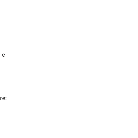
 e
re: