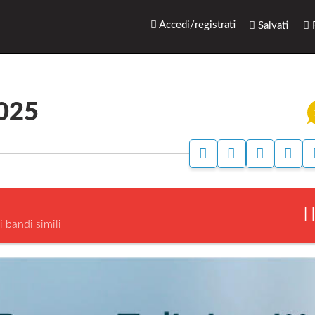
rari.net
Accedi/registrati
Salvati
R
2025
A
A
S
S
C
C
T
E
C
C
A
G
E
E
M
N
D
D
P
A
I
I
A
L
i bandi simili
P
P
A
E
E
B
R
R
A
A
N
N
G
A
D
G
S
O
I
C