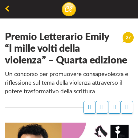
La
lettura
Premio Letterario Emily
non
27
permette
“I mille volti della
di
violenza” – Quarta edizione
camminare,
ma
Un concorso per promuovere consapevolezza e
permette
riflessione sul tema della violenza attraverso il
di
potere trasformativo della scrittura
respirare