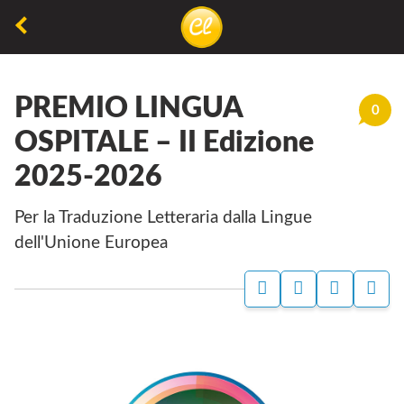
La
lettura
PREMIO LINGUA
non
0
permette
OSPITALE – II Edizione
di
2025-2026
camminare,
ma
Per la Traduzione Letteraria dalla Lingue
permette
dell'Unione Europea
di
respirare