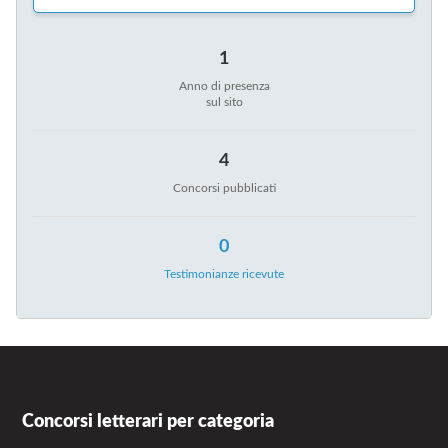
I
O
N
1
I
Anno di presenza
sul sito
4
Concorsi pubblicati
0
Testimonianze ricevute
Concorsi letterari per categoria