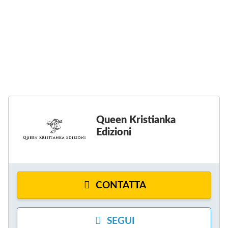
O
Q
E
O
U
E
K
E
N
D
E
K
I
N
R
Q
K
I
U
R
S
E
I
T
E
S
I
N
T
A
K
I
N
R
A
K
I
N
A
Queen Kristianka
S
K
E
Edizioni
T
A
D
I
E
I
A
D
Z
N
I
I
K
Z
O
A
I
N
CONTATTA
E
O
I
D
N
I
I
SEGUI
Z