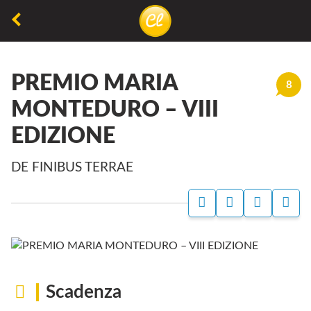
La
lettura
PREMIO MARIA
non
8
permette
MONTEDURO – VIII
di
EDIZIONE
camminare,
ma
DE FINIBUS TERRAE
permette
di
respirare
Scadenza