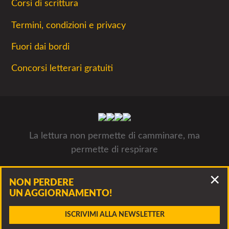
Corsi di scrittura
Termini, condizioni e privacy
Fuori dai bordi
Concorsi letterari gratuiti
La lettura non permette di camminare, ma
permette di respirare
Concorsiletterari.net - Tutti i concorsi letterari 2026- © Luca
NON PERDERE
Panzarella, via Francesco Guerrazzi 10, 20900 Monza P.IVA
UN AGGIORNAMENTO!
09312311005
Accidenti, questo bando è scaduto!
ISCRIVIMI ALLA NEWSLETTER
Clicca per vedere altri bandi della stessa associazione o