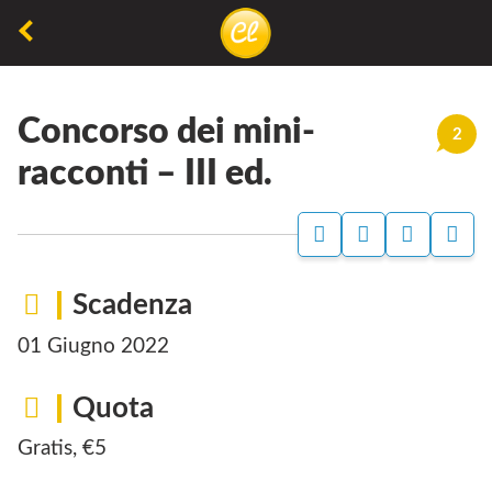
La
lettura
Concorso dei mini-
non
2
permette
racconti – III ed.
di
camminare,
ma
permette
Scadenza
di
01 Giugno 2022
respirare
Quota
Gratis, €5