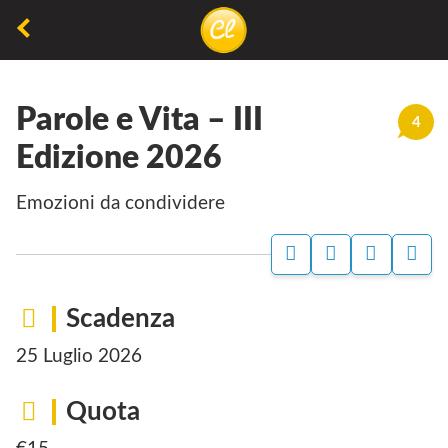
La
lettura
Parole e Vita – III
non
4
permette
Edizione 2026
di
Emozioni da condividere
camminare,
ma
permette
di
Scadenza
respirare
25 Luglio 2026
Quota