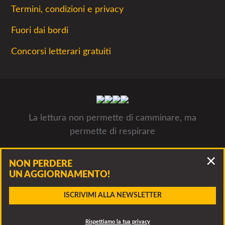
Termini, condizioni e privacy
Fuori dai bordi
Concorsi letterari gratuiti
La lettura non permette di camminare, ma
permette di respirare
Concorsiletterari.net - Tutti i concorsi letterari 2026- © Luca
NON PERDERE
Panzarella, via Francesco Guerrazzi 10, 20900 Monza P.IVA
UN AGGIORNAMENTO!
09312311005
Accidenti, questo bando è scaduto!
ISCRIVIMI ALLA NEWSLETTER
Clicca per vedere altri bandi della stessa associazione o
CONTATTA
dei bandi simili
Rispettiamo la tua privacy