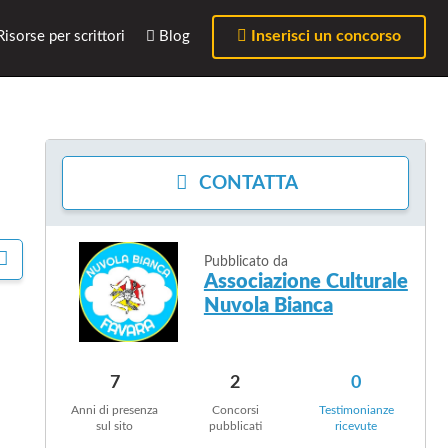
Inserisci un concorso
isorse per scrittori
Blog
CONTATTA
C
Pubblicato da
O
Associazione Culturale
N
Nuvola Bianca
D
I
V
I
7
2
0
D
I
Anni di presenza
Concorsi
Testimonianze
sul sito
pubblicati
ricevute