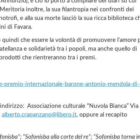
’Annunzio), e ciò lo portò a compilare dei diari su cui
A
L
. Meritoria inoltre, la sua filantropia nei confronti dei
E
otrofi, e alla sua morte lasciò la sua ricca biblioteca c
N
U
ini di Favara.
V
O
no quindi che essere la volontà di promuovere l’amore 
L
fratellanza e solidarietà tra i popoli, ma anche quello di
A
B
, prodotti che rientreranno tra i premi.
I
A
N
C
one-premio-internazionale-barone-antonio-mendola-di-
A
l’indirizzo: Associazione culturale “Nuvola Bianca” Via
:
alberto.crapanzano@libero.it
, oppure al recapito
fonisba”; “Sofonisba alla corte del re”; “Sofonisba torna i