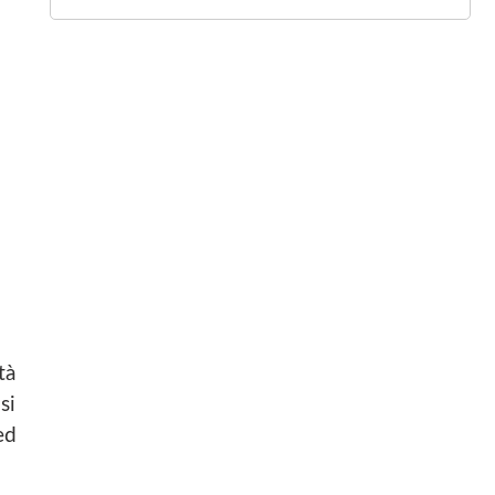
tà
si
ed