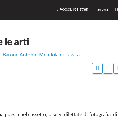
rari.net
Accedi/registrati
Salvati
R
 le arti
le Barone Antonio Mendola di Favara
S
P
T
A
A
G
M
I
P
N
A
A
F
A
C
E
 poesia nel cassetto, o se vi dilettate di fotografia, di
B