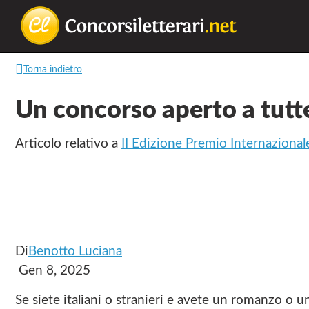
Concorsilette
La
Torna indietro
lettura
non
Un concorso aperto a tutte
permette
di
Articolo relativo a
II Edizione Premio Internaziona
camminare,
ma
permette
di
respirare
Di
Benotto Luciana
Gen 8, 2025
Se siete italiani o stranieri e avete un romanzo o una