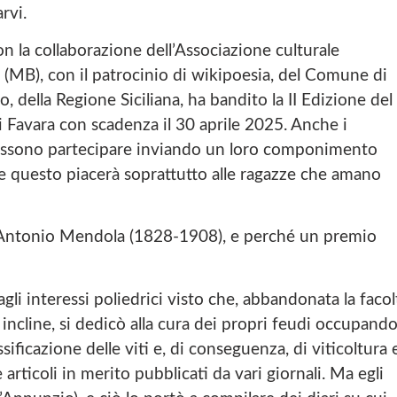
rvi.
O
O
K
n la collaborazione dell’Associazione culturale
D
o (MB), con il patrocinio di wikipoesia, del Comune di
I
 della Regione Siciliana, ha bandito la II Edizione del
A
S
Favara con scadenza il 30 aprile 2025. Anche i
S
 possono partecipare inviando un loro componimento
O
C
te questo piacerà soprattutto alle ragazze che amano
I
A
Z
I
e Antonio Mendola (1828-1908), e perché un premio
O
N
E
gli interessi poliedrici visto che, abbandonata la facol
C
U
incline, si dedicò alla cura dei propri feudi occupando
L
assificazione delle viti e, di conseguenza, di viticoltura 
T
U
rticoli in merito pubblicati da vari giornali. Ma egli
R