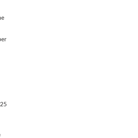
he
per
 25
n