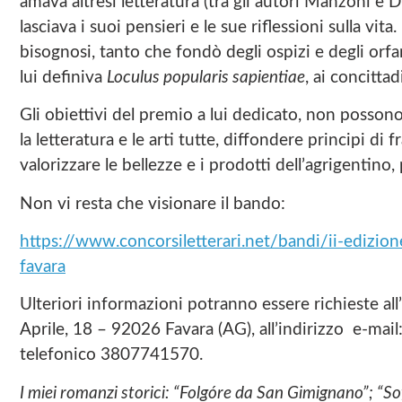
amava altresì letteratura (tra gli autori Manzoni e D
lasciava i suoi pensieri e le sue riflessioni sulla vita
bisognosi, tanto che fondò degli ospizi e degli orfan
lui definiva
Loculus popularis sapientiae
, ai concittad
Gli obiettivi del premio a lui dedicato, non posso
la letteratura e le arti tutte, diffondere principi di 
valorizzare le bellezze e i prodotti dell’agrigentino
Non vi resta che visionare il bando:
https://www.concorsiletterari.net/bandi/ii-edizi
favara
Ulteriori informazioni potranno essere richieste al
Aprile, 18 – 92026 Favara (AG), all’indirizzo e-mail
telefonico 3807741570.
I miei romanzi storici: “Folgóre da San Gimignano”; “So