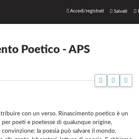
rari.net
Accedi/registrati
Salvati
R
ento Poetico - APS
P
I
S
A
N
I
G
S
T
I
T
O
N
A
W
A
G
E
ontribuire con un verso. Rinascimento poetico è un
F
R
B
A
A
D
 per poeti e poetesse di qualunque origine,
C
M
I
 convinzione: la poesia può salvare il mondo.
E
D
R
B
I
I