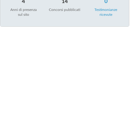
4
14
0
Anni di presenza
Concorsi pubblicati
Testimonianze
sul sito
ricevute