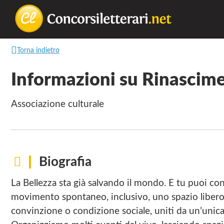
Concorsilette
La
Torna indietro
lettura
non
Informazioni su Rinascim
permette
di
associazione culturale
camminare,
ma
permette
di
Biografia
respirare
La Bellezza sta già salvando il mondo. E tu puoi c
movimento spontaneo, inclusivo, uno spazio libero
convinzione o condizione sociale, uniti da un’unica