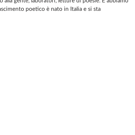
 alla gente, laboratori, letture di poesie. E abbiamo
O
R
N
scimento poetico è nato in Italia e si sta
O
I
A
K
N
S
D
A
C
I
S
I
R
C
M
I
I
E
N
M
N
A
E
T
S
N
O
C
T
P
I
O
O
M
P
E
E
O
T
N
E
I
T
T
C
O
I
O
P
C
-
O
O
A
E
-
P
T
A
S
I
P
C
S