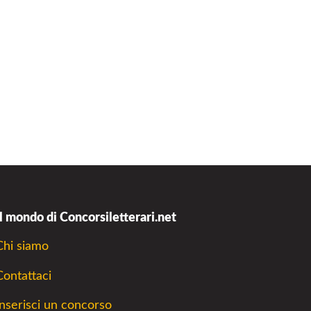
Il mondo di Concorsiletterari.net
Chi siamo
Contattaci
Inserisci un concorso